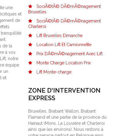
SociÃ©tÃ© DÃ©mÃ©nagement
te une
Bruxelles
cifiques et
rgement de
SociÃ©tÃ© DÃ©mÃ©nagement
Charleroi
ffets
tranquillité
Lift Bruxelles Dimanche
ant
Location Lift Et Camionnette
s de la
re à vos
Prix DÃ©mÃ©nagement Avec Lift
ift, notre
Monte Charge Location Prix
tre équipe
ur un
Lift Monte-charge
t et
ZONE D'INTERVENTION
EXPRESS
Bruxelles, Brabant Wallon, Brabant
Flamand et une partie de la province du
Hainaut (Mons, La Louvière et Charleroi
ainsi que les environs). Nous restons à
votre service partout en Belgique ainsi