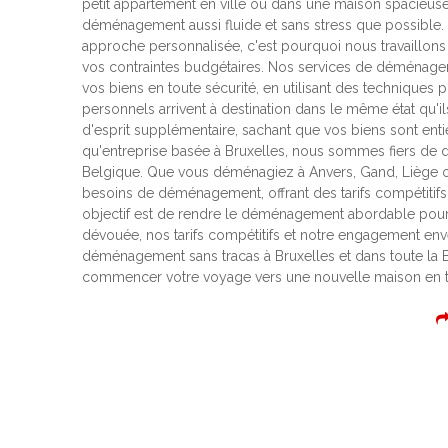
petit appartement en ville ou dans une maison spacieuse
déménagement aussi fluide et sans stress que possibl
approche personnalisée, c'est pourquoi nous travaillons
vos contraintes budgétaires. Nos services de déménage
vos biens en toute sécurité, en utilisant des techniques
personnels arrivent à destination dans le même état qu'il
d'esprit supplémentaire, sachant que vos biens sont en
qu'entreprise basée à Bruxelles, nous sommes fiers de d
Belgique. Que vous déménagiez à Anvers, Gand, Liège ou 
besoins de déménagement, offrant des tarifs compétitifs 
objectif est de rendre le déménagement abordable pour 
dévouée, nos tarifs compétitifs et notre engagement env
déménagement sans tracas à Bruxelles et dans toute la B
commencer votre voyage vers une nouvelle maison en tou