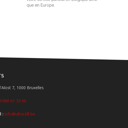
que en Europe.
TS
'Alost 7, 1000 Bruxelles
0488 61 33 60
 :
info@ultra-lift.be