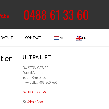
0488 61 33 60
ft.be
GRATUIT
CONTACT
NL
EN
t en
ULTRA LIFT
BX SERVICES SRL
Rue d'Alost 7
1000 Bruxelles
TVA : BE0768.356.596
0488 61 33 60
WhatsApp