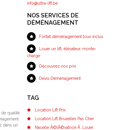
info@ultra-lift.be
NOS SERVICES DE
DÉMÉNAGEMENT
Forfait déménagement tous inclus
Louer un lift, élévateur, monte-
charge
Découvrez nos prix
Devis Déménagement
TAG
Location Lift Prix
 de qualité
Location Lift Bruxelles Pas Cher
ménagement
ez dans un
Nacelle Ã©lÃ©vatrice Ã Louer