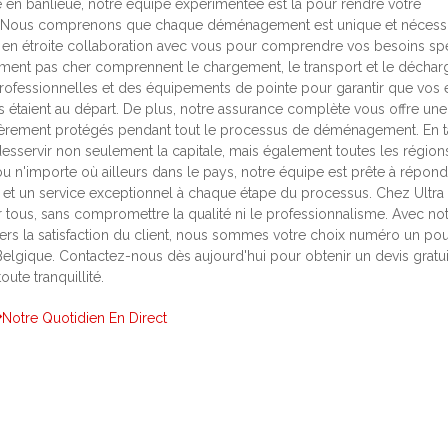
 en banlieue, notre équipe expérimentée est là pour rendre votre
e. Nous comprenons que chaque déménagement est unique et nécessi
 en étroite collaboration avec vous pour comprendre vos besoins spé
ment pas cher comprennent le chargement, le transport et le décha
 professionnelles et des équipements de pointe pour garantir que vos e
s étaient au départ. De plus, notre assurance complète vous offre une 
tièrement protégés pendant tout le processus de déménagement. En t
esservir non seulement la capitale, mais également toutes les région
n'importe où ailleurs dans le pays, notre équipe est prête à répond
et un service exceptionnel à chaque étape du processus. Chez Ultra L
tous, sans compromettre la qualité ni le professionnalisme. Avec no
ers la satisfaction du client, nous sommes votre choix numéro un po
elgique. Contactez-nous dès aujourd'hui pour obtenir un devis gratui
te tranquillité.
Notre Quotidien En Direct