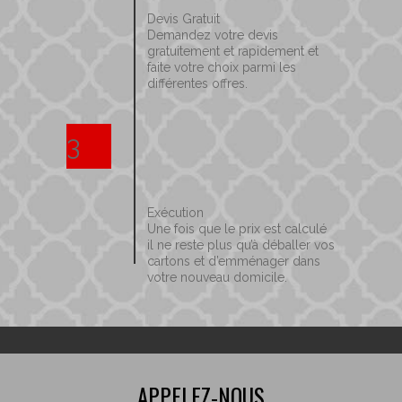
Devis Gratuit
Demandez votre devis
gratuitement et rapidement et
faite votre choix parmi les
différentes offres.
3
Exécution
Une fois que le prix est calculé
il ne reste plus qu’à déballer vos
cartons et d’emménager dans
votre nouveau domicile.
APPELEZ-NOUS