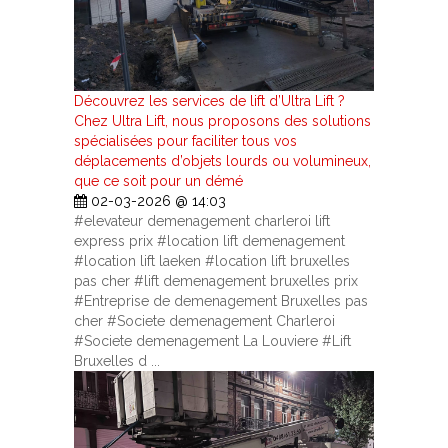
Découvrez les services de lift d’Ultra Lift ?
Chez Ultra Lift, nous proposons des solutions
spécialisées pour faciliter tous vos
déplacements d’objets lourds ou volumineux,
que ce soit pour un démé
02-03-2026 @ 14:03
#elevateur demenagement charleroi lift
express prix #location lift demenagement
#location lift laeken #location lift bruxelles
pas cher #lift demenagement bruxelles prix
#Entreprise de demenagement Bruxelles pas
cher #Societe demenagement Charleroi
#Societe demenagement La Louviere #Lift
Bruxelles d ...