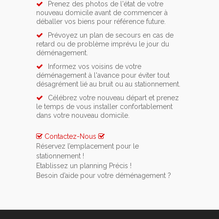
Prenez des photos de l'état de votre
nouveau domicile avant de commencer à
déballer vos biens pour référence future.
Prévoyez un plan de secours en cas de
retard ou de problème imprévu le jour du
déménagement.
Informez vos voisins de votre
déménagement à l'avance pour éviter tout
désagrément lié au bruit ou au stationnement.
Célébrez votre nouveau départ et prenez
le temps de vous installer confortablement
dans votre nouveau domicile.
Contactez-Nous
Réservez l’emplacement pour le
stationnement !
Si vous avez opté pour un service de location
Etablissez un planning Précis !
de lift ou de monte meuble, n’oubliez pas de
Pour rendre votre déménagement le moins
Besoin d’aide pour votre déménagement ?
prévenir une semaine à l’avance la commune
stressant possible vous devez impérativement
Contactez-nous pour qu’ensemble nous
d'Saint-Gilles.
vous y prendre au minimum 1 mois à l’avance.
puissions organiser au mieux votre
Glissez un mot à vos voisins ou votre
déménagement à Saint-Gilles. Ainsi vous
concierge afin de les prévenir de votre
pourrez nous poser toutes les questions