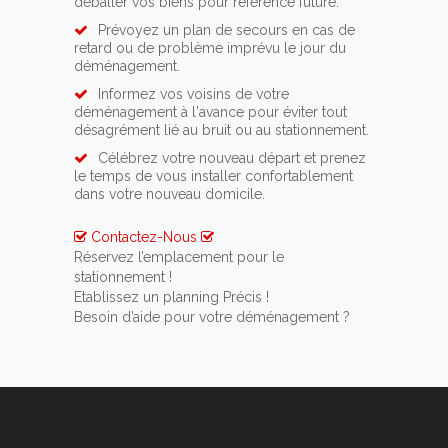
déballer vos biens pour référence future.
Prévoyez un plan de secours en cas de
retard ou de problème imprévu le jour du
déménagement.
Informez vos voisins de votre
déménagement à l'avance pour éviter tout
désagrément lié au bruit ou au stationnement.
Célébrez votre nouveau départ et prenez
le temps de vous installer confortablement
dans votre nouveau domicile.
Contactez-Nous
Réservez l’emplacement pour le
stationnement !
Si vous avez opté pour un service de location
Etablissez un planning Précis !
de lift ou de monte meuble, n’oubliez pas de
Pour rendre votre déménagement le moins
Besoin d’aide pour votre déménagement ?
prévenir une semaine à l’avance la commune
stressant possible vous devez impérativement
Contactez-nous pour qu’ensemble nous
d'Villerot.
vous y prendre au minimum 1 mois à l’avance.
puissions organiser au mieux votre
Glissez un mot à vos voisins ou votre
déménagement à Villerot. Ainsi vous pourrez
concierge afin de les prévenir de votre
nous poser toutes les questions nécessaires
déménagement. Ils vous remercieront à coup
et nous vous donnerons toutes nos astuces
sûr de cette délicate attention.
les mieux adaptées à votre situation.