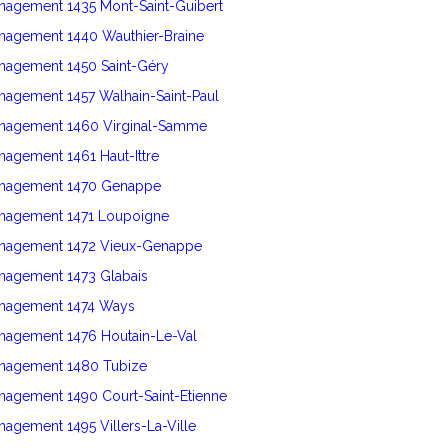
nagement 1435 Mont-Saint-Guibert
énagement 1440 Wauthier-Braine
énagement 1450 Saint-Géry
nagement 1457 Walhain-Saint-Paul
énagement 1460 Virginal-Samme
nagement 1461 Haut-Ittre
énagement 1470 Genappe
énagement 1471 Loupoigne
énagement 1472 Vieux-Genappe
énagement 1473 Glabais
énagement 1474 Ways
énagement 1476 Houtain-Le-Val
énagement 1480 Tubize
nagement 1490 Court-Saint-Etienne
nagement 1495 Villers-La-Ville