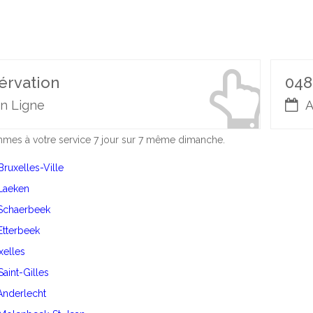
érvation
048
n Ligne
A
es à votre service 7 jour sur 7 même dimanche.
Bruxelles-Ville
 Laeken
 Schaerbeek
 Etterbeek
Ixelles
Saint-Gilles
 Anderlecht