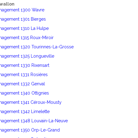
wallon
énagement 1300 Wavre
énagement 1301 Bierges
énagement 1310 La Hulpe
nagement 1315 Roux-Miroir
énagement 1320 Tourinnes-La-Grosse
énagement 1325 Longueville
nagement 1330 Rixensart
énagement 1331 Rosières
énagement 1332 Genval
nagement 1340 Ottignies
énagement 1341 Céroux-Mousty
nagement 1342 Limelette
énagement 1348 Louvain-La-Neuve
énagement 1350 Orp-Le-Grand