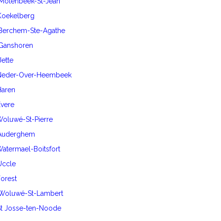
 Molenbeek-St-Jean
 Koekelberg
 Berchem-Ste-Agathe
 Ganshoren
Jette
0 Neder-Over-Heembeek
Haren
Evere
 Woluwé-St-Pierre
0 Auderghem
 Watermael-Boitsfort
 Uccle
Forest
0 Woluwé-St-Lambert
 St Josse-ten-Noode