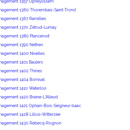
énagement 1357 Opheylissem
énagement 1360 Thorembais-Saint-Trond
nagement 1367 Ramillies
énagement 1370 Zétrud-Lumay
énagement 1380 Plancenoit
énagement 1390 Nethen
nagement 1400 Nivelles
énagement 1401 Baulers
énagement 1402 Thines
nagement 1404 Bornival
énagement 1410 Waterloo
nagement 1420 Braine-L'Alleud
nagement 1421 Ophain-Bois-Seigneur-Isaac
nagement 1428 Lillois-Witterzée
énagement 1430 Rebecq-Rognon