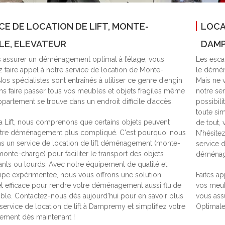
CE DE LOCATION DE LIFT, MONTE-
LOCA
LE, ELEVATEUR
DAMP
 assurer un déménagement optimal à l’étage, vous
Les escal
z faire appel à notre service de location de Monte-
le déména
os spécialistes sont entraînés à utiliser ce genre d’engin
Mais ne v
ns faire passer tous vos meubles et objets fragiles même
notre se
ppartement se trouve dans un endroit difficile d’accès.
possibil
toute si
a Lift, nous comprenons que certains objets peuvent
de tout,
otre déménagement plus compliqué. C'est pourquoi nous
N'hésite
 un service de location de lift déménagement (monte-
service 
onte-charge) pour faciliter le transport des objets
déménag
ts ou lourds. Avec notre équipement de qualité et
ipe expérimentée, nous vous offrons une solution
Faites ap
et efficace pour rendre votre déménagement aussi fluide
vos meub
ble. Contactez-nous dès aujourd'hui pour en savoir plus
vous assu
 service de location de lift à Dampremy et simplifiez votre
Optimale
ment dès maintenant !