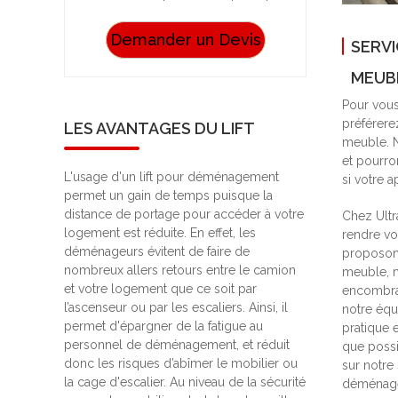
Demander un Devis
SERVI
MEUB
Pour vous
préférere
LES AVANTAGES DU LIFT
meuble. N
et pourro
L'usage d'un lift pour déménagement
si votre a
permet un gain de temps puisque la
distance de portage pour accéder à votre
Chez Ultr
logement est réduite. En effet, les
rendre v
déménageurs évitent de faire de
proposons
nombreux allers retours entre le camion
meuble, m
et votre logement que ce soit par
encombran
l’ascenseur ou par les escaliers. Ainsi, il
notre équ
permet d'épargner de la fatigue au
pratique 
personnel de déménagement, et réduit
que possi
donc les risques d’abîmer le mobilier ou
sur notre
la cage d'escalier. Au niveau de la sécurité
déménage