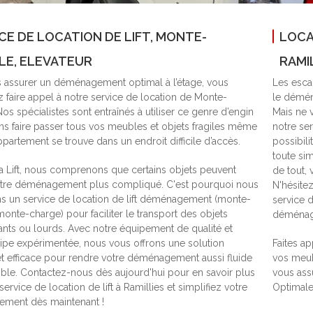
CE DE LOCATION DE LIFT, MONTE-
LOCA
LE, ELEVATEUR
RAMIL
 assurer un déménagement optimal à l’étage, vous
Les escal
z faire appel à notre service de location de Monte-
le déména
os spécialistes sont entraînés à utiliser ce genre d’engin
Mais ne v
ns faire passer tous vos meubles et objets fragiles même
notre se
ppartement se trouve dans un endroit difficile d’accès.
possibil
toute si
a Lift, nous comprenons que certains objets peuvent
de tout,
otre déménagement plus compliqué. C'est pourquoi nous
N'hésite
 un service de location de lift déménagement (monte-
service 
onte-charge) pour faciliter le transport des objets
déménage
ts ou lourds. Avec notre équipement de qualité et
ipe expérimentée, nous vous offrons une solution
Faites ap
et efficace pour rendre votre déménagement aussi fluide
vos meub
ble. Contactez-nous dès aujourd'hui pour en savoir plus
vous assu
service de location de lift à Ramillies et simplifiez votre
Optimale
ment dès maintenant !