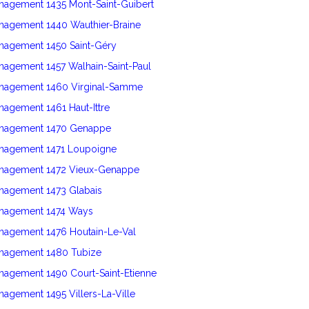
nagement 1435 Mont-Saint-Guibert
énagement 1440 Wauthier-Braine
énagement 1450 Saint-Géry
nagement 1457 Walhain-Saint-Paul
énagement 1460 Virginal-Samme
nagement 1461 Haut-Ittre
énagement 1470 Genappe
énagement 1471 Loupoigne
énagement 1472 Vieux-Genappe
énagement 1473 Glabais
énagement 1474 Ways
énagement 1476 Houtain-Le-Val
énagement 1480 Tubize
nagement 1490 Court-Saint-Etienne
nagement 1495 Villers-La-Ville