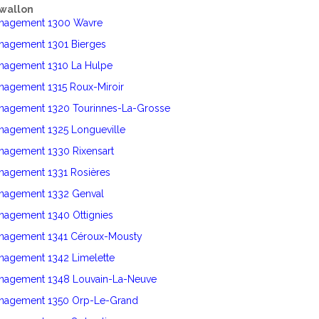
wallon
énagement 1300 Wavre
énagement 1301 Bierges
énagement 1310 La Hulpe
nagement 1315 Roux-Miroir
énagement 1320 Tourinnes-La-Grosse
énagement 1325 Longueville
nagement 1330 Rixensart
énagement 1331 Rosières
énagement 1332 Genval
nagement 1340 Ottignies
énagement 1341 Céroux-Mousty
nagement 1342 Limelette
énagement 1348 Louvain-La-Neuve
énagement 1350 Orp-Le-Grand