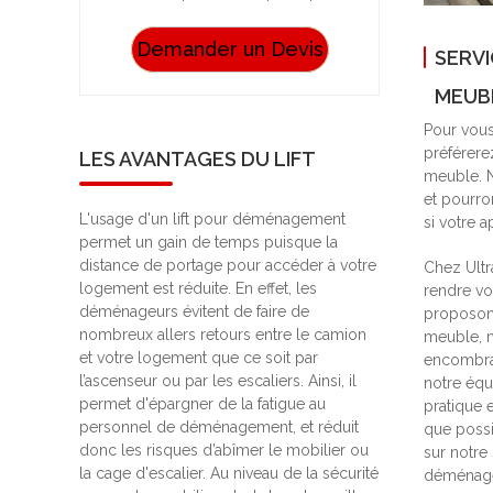
Demander un Devis
SERVI
MEUB
Pour vous
préférere
LES AVANTAGES DU LIFT
meuble. N
et pourro
L'usage d'un lift pour déménagement
si votre a
permet un gain de temps puisque la
distance de portage pour accéder à votre
Chez Ultr
logement est réduite. En effet, les
rendre v
déménageurs évitent de faire de
proposons
nombreux allers retours entre le camion
meuble, m
et votre logement que ce soit par
encombran
l’ascenseur ou par les escaliers. Ainsi, il
notre équ
permet d'épargner de la fatigue au
pratique 
personnel de déménagement, et réduit
que possi
donc les risques d’abîmer le mobilier ou
sur notre 
la cage d'escalier. Au niveau de la sécurité
déménage