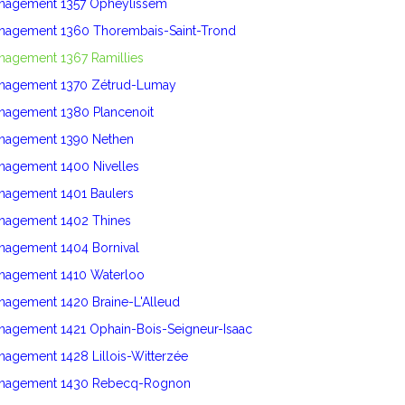
énagement 1357 Opheylissem
énagement 1360 Thorembais-Saint-Trond
nagement 1367 Ramillies
énagement 1370 Zétrud-Lumay
énagement 1380 Plancenoit
énagement 1390 Nethen
nagement 1400 Nivelles
énagement 1401 Baulers
énagement 1402 Thines
nagement 1404 Bornival
énagement 1410 Waterloo
nagement 1420 Braine-L'Alleud
nagement 1421 Ophain-Bois-Seigneur-Isaac
nagement 1428 Lillois-Witterzée
énagement 1430 Rebecq-Rognon