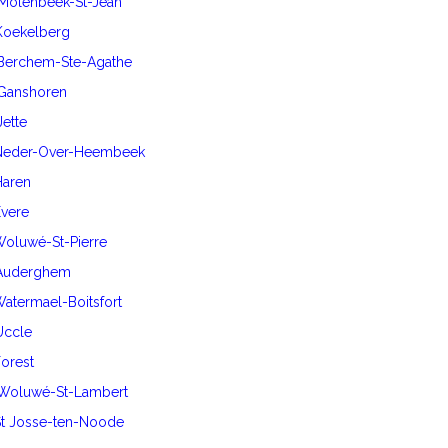
 Molenbeek-St-Jean
 Koekelberg
 Berchem-Ste-Agathe
 Ganshoren
Jette
0 Neder-Over-Heembeek
Haren
Evere
 Woluwé-St-Pierre
0 Auderghem
 Watermael-Boitsfort
 Uccle
Forest
0 Woluwé-St-Lambert
 St Josse-ten-Noode