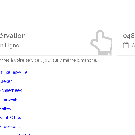
érvation
048
n Ligne
A
es à votre service 7 jour sur 7 même dimanche.
Bruxelles-Ville
 Laeken
 Schaerbeek
 Etterbeek
Ixelles
Saint-Gilles
 Anderlecht