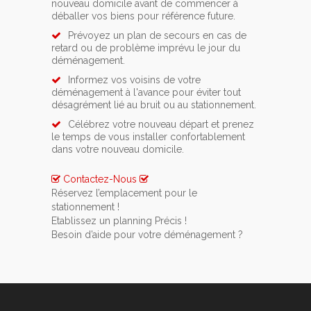
nouveau domicile avant de commencer à
déballer vos biens pour référence future.
Prévoyez un plan de secours en cas de
retard ou de problème imprévu le jour du
déménagement.
Informez vos voisins de votre
déménagement à l'avance pour éviter tout
désagrément lié au bruit ou au stationnement.
Célébrez votre nouveau départ et prenez
le temps de vous installer confortablement
dans votre nouveau domicile.
Contactez-Nous
Réservez l’emplacement pour le
stationnement !
Si vous avez opté pour un service de location
Etablissez un planning Précis !
de lift ou de monte meuble, n’oubliez pas de
Pour rendre votre déménagement le moins
Besoin d’aide pour votre déménagement ?
prévenir une semaine à l’avance la commune
stressant possible vous devez impérativement
Contactez-nous pour qu’ensemble nous
d'Beauwelz.
vous y prendre au minimum 1 mois à l’avance.
puissions organiser au mieux votre
Glissez un mot à vos voisins ou votre
déménagement à Beauwelz. Ainsi vous
concierge afin de les prévenir de votre
pourrez nous poser toutes les questions
déménagement. Ils vous remercieront à coup
nécessaires et nous vous donnerons toutes