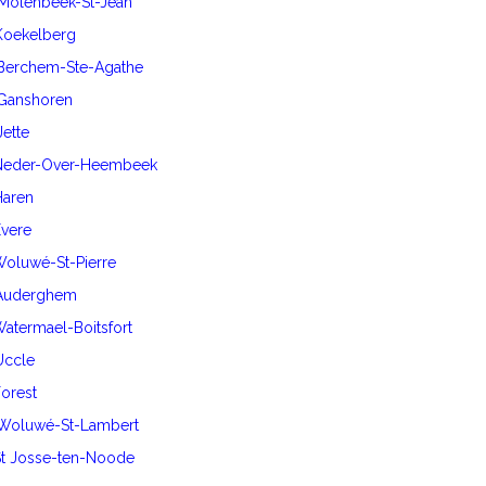
 Molenbeek-St-Jean
 Koekelberg
 Berchem-Ste-Agathe
 Ganshoren
Jette
0 Neder-Over-Heembeek
Haren
Evere
 Woluwé-St-Pierre
0 Auderghem
 Watermael-Boitsfort
 Uccle
Forest
0 Woluwé-St-Lambert
 St Josse-ten-Noode