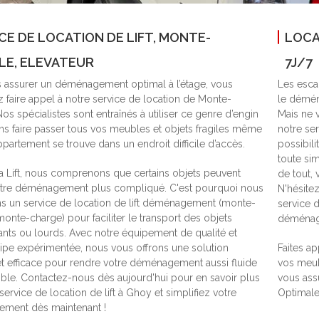
CE DE LOCATION DE LIFT, MONTE-
LOCA
LE, ELEVATEUR
7J/7
 assurer un déménagement optimal à l’étage, vous
Les escal
z faire appel à notre service de location de Monte-
le déména
os spécialistes sont entraînés à utiliser ce genre d’engin
Mais ne v
ns faire passer tous vos meubles et objets fragiles même
notre se
ppartement se trouve dans un endroit difficile d’accès.
possibil
toute si
a Lift, nous comprenons que certains objets peuvent
de tout,
otre déménagement plus compliqué. C'est pourquoi nous
N'hésite
 un service de location de lift déménagement (monte-
service 
onte-charge) pour faciliter le transport des objets
déménage
ts ou lourds. Avec notre équipement de qualité et
ipe expérimentée, nous vous offrons une solution
Faites ap
et efficace pour rendre votre déménagement aussi fluide
vos meub
ble. Contactez-nous dès aujourd'hui pour en savoir plus
vous assu
service de location de lift à Ghoy et simplifiez votre
Optimale
ment dès maintenant !