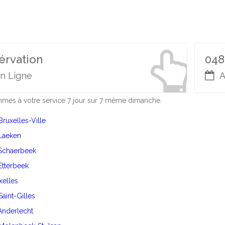
érvation
048
n Ligne
A
es à votre service 7 jour sur 7 même dimanche.
Bruxelles-Ville
 Laeken
 Schaerbeek
 Etterbeek
Ixelles
Saint-Gilles
 Anderlecht