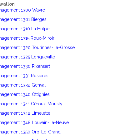
wallon
énagement 1300 Wavre
énagement 1301 Bierges
énagement 1310 La Hulpe
nagement 1315 Roux-Miroir
énagement 1320 Tourinnes-La-Grosse
énagement 1325 Longueville
nagement 1330 Rixensart
énagement 1331 Rosières
énagement 1332 Genval
nagement 1340 Ottignies
énagement 1341 Céroux-Mousty
nagement 1342 Limelette
énagement 1348 Louvain-La-Neuve
énagement 1350 Orp-Le-Grand