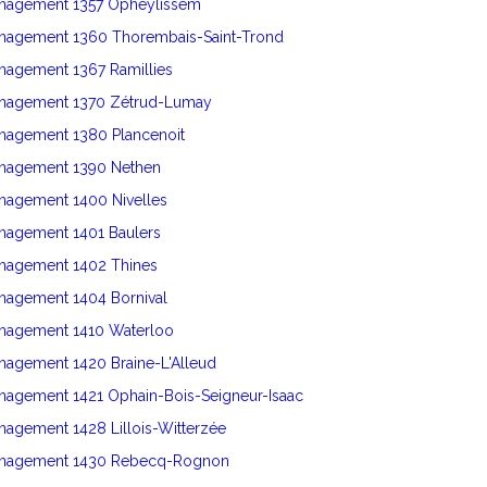
énagement 1357 Opheylissem
énagement 1360 Thorembais-Saint-Trond
nagement 1367 Ramillies
énagement 1370 Zétrud-Lumay
énagement 1380 Plancenoit
énagement 1390 Nethen
nagement 1400 Nivelles
énagement 1401 Baulers
énagement 1402 Thines
nagement 1404 Bornival
énagement 1410 Waterloo
nagement 1420 Braine-L'Alleud
nagement 1421 Ophain-Bois-Seigneur-Isaac
nagement 1428 Lillois-Witterzée
énagement 1430 Rebecq-Rognon