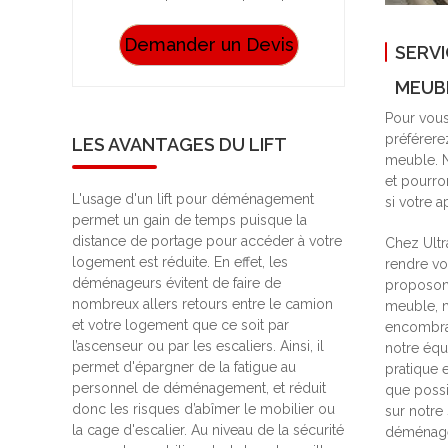
Demander un Devis
SERVI
MEUB
Pour vous
préférere
LES AVANTAGES DU LIFT
meuble. N
et pourro
L'usage d'un lift pour déménagement
si votre a
permet un gain de temps puisque la
distance de portage pour accéder à votre
Chez Ultr
logement est réduite. En effet, les
rendre v
déménageurs évitent de faire de
proposons
nombreux allers retours entre le camion
meuble, m
et votre logement que ce soit par
encombran
l’ascenseur ou par les escaliers. Ainsi, il
notre équ
permet d'épargner de la fatigue au
pratique 
personnel de déménagement, et réduit
que possi
donc les risques d’abîmer le mobilier ou
sur notre 
la cage d'escalier. Au niveau de la sécurité
déménage