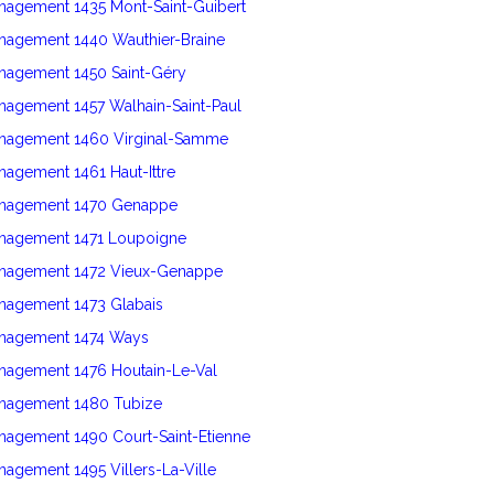
nagement 1435 Mont-Saint-Guibert
énagement 1440 Wauthier-Braine
énagement 1450 Saint-Géry
nagement 1457 Walhain-Saint-Paul
énagement 1460 Virginal-Samme
nagement 1461 Haut-Ittre
énagement 1470 Genappe
énagement 1471 Loupoigne
énagement 1472 Vieux-Genappe
énagement 1473 Glabais
énagement 1474 Ways
énagement 1476 Houtain-Le-Val
énagement 1480 Tubize
nagement 1490 Court-Saint-Etienne
nagement 1495 Villers-La-Ville