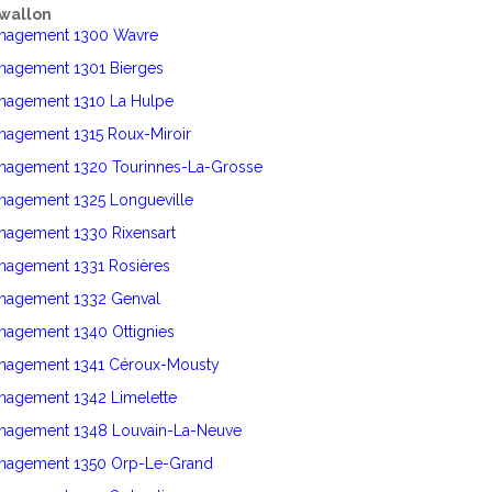
wallon
énagement 1300 Wavre
énagement 1301 Bierges
énagement 1310 La Hulpe
nagement 1315 Roux-Miroir
énagement 1320 Tourinnes-La-Grosse
énagement 1325 Longueville
nagement 1330 Rixensart
énagement 1331 Rosières
énagement 1332 Genval
nagement 1340 Ottignies
énagement 1341 Céroux-Mousty
nagement 1342 Limelette
énagement 1348 Louvain-La-Neuve
énagement 1350 Orp-Le-Grand