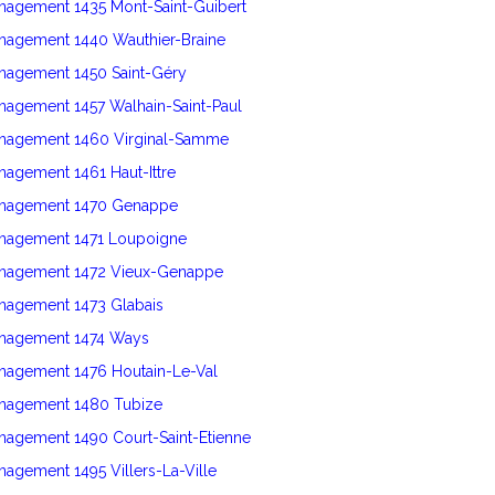
nagement 1435 Mont-Saint-Guibert
énagement 1440 Wauthier-Braine
énagement 1450 Saint-Géry
nagement 1457 Walhain-Saint-Paul
énagement 1460 Virginal-Samme
nagement 1461 Haut-Ittre
énagement 1470 Genappe
énagement 1471 Loupoigne
énagement 1472 Vieux-Genappe
énagement 1473 Glabais
énagement 1474 Ways
énagement 1476 Houtain-Le-Val
énagement 1480 Tubize
nagement 1490 Court-Saint-Etienne
nagement 1495 Villers-La-Ville