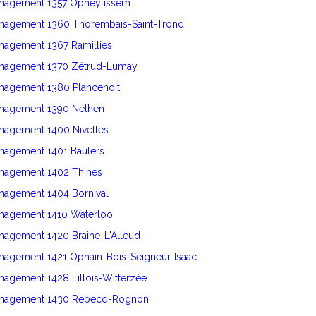
énagement 1357 Opheylissem
énagement 1360 Thorembais-Saint-Trond
nagement 1367 Ramillies
énagement 1370 Zétrud-Lumay
énagement 1380 Plancenoit
énagement 1390 Nethen
nagement 1400 Nivelles
énagement 1401 Baulers
énagement 1402 Thines
nagement 1404 Bornival
énagement 1410 Waterloo
nagement 1420 Braine-L'Alleud
nagement 1421 Ophain-Bois-Seigneur-Isaac
nagement 1428 Lillois-Witterzée
énagement 1430 Rebecq-Rognon