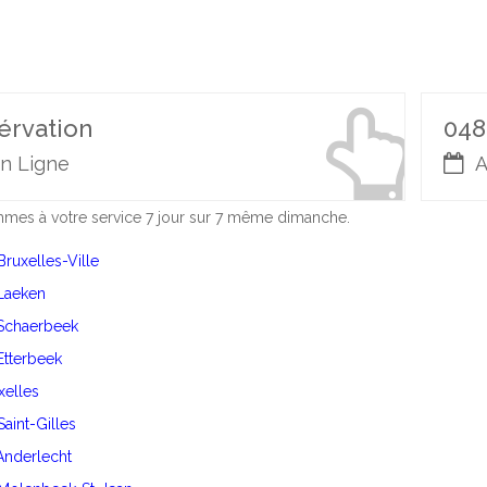
érvation
048
n Ligne
A
es à votre service 7 jour sur 7 même dimanche.
Bruxelles-Ville
 Laeken
 Schaerbeek
 Etterbeek
Ixelles
Saint-Gilles
 Anderlecht