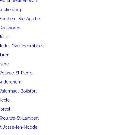
 Molenbeek-St-Jean
 Koekelberg
 Berchem-Ste-Agathe
 Ganshoren
Jette
0 Neder-Over-Heembeek
Haren
Evere
 Woluwé-St-Pierre
0 Auderghem
 Watermael-Boitsfort
 Uccle
Forest
0 Woluwé-St-Lambert
 St Josse-ten-Noode