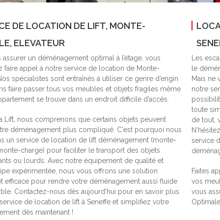
CE DE LOCATION DE LIFT, MONTE-
LOCA
LE, ELEVATEUR
SENE
 assurer un déménagement optimal à l’étage, vous
Les escal
z faire appel à notre service de location de Monte-
le déména
os spécialistes sont entraînés à utiliser ce genre d’engin
Mais ne v
ns faire passer tous vos meubles et objets fragiles même
notre se
ppartement se trouve dans un endroit difficile d’accès.
possibil
toute si
a Lift, nous comprenons que certains objets peuvent
de tout,
otre déménagement plus compliqué. C'est pourquoi nous
N'hésite
 un service de location de lift déménagement (monte-
service 
onte-charge) pour faciliter le transport des objets
déménage
ts ou lourds. Avec notre équipement de qualité et
ipe expérimentée, nous vous offrons une solution
Faites ap
et efficace pour rendre votre déménagement aussi fluide
vos meub
ble. Contactez-nous dès aujourd'hui pour en savoir plus
vous assu
service de location de lift à Seneffe et simplifiez votre
Optimale
ment dès maintenant !