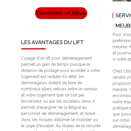
Demander un Devis
SERVI
MEUB
Pour vous
préférere
LES AVANTAGES DU LIFT
meuble. N
et pourro
L'usage d'un lift pour déménagement
si votre a
permet un gain de temps puisque la
distance de portage pour accéder à votre
Chez Ultr
logement est réduite. En effet, les
rendre v
déménageurs évitent de faire de
proposons
nombreux allers retours entre le camion
meuble, m
et votre logement que ce soit par
encombran
l’ascenseur ou par les escaliers. Ainsi, il
notre équ
permet d'épargner de la fatigue au
pratique 
personnel de déménagement, et réduit
que possi
donc les risques d’abîmer le mobilier ou
sur notre 
la cage d'escalier. Au niveau de la sécurité
déménage