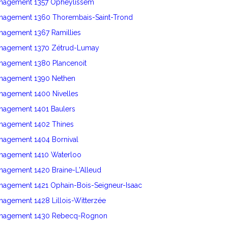
énagement 1357 Opheylissem
énagement 1360 Thorembais-Saint-Trond
nagement 1367 Ramillies
énagement 1370 Zétrud-Lumay
énagement 1380 Plancenoit
énagement 1390 Nethen
nagement 1400 Nivelles
énagement 1401 Baulers
énagement 1402 Thines
nagement 1404 Bornival
énagement 1410 Waterloo
nagement 1420 Braine-L'Alleud
nagement 1421 Ophain-Bois-Seigneur-Isaac
nagement 1428 Lillois-Witterzée
énagement 1430 Rebecq-Rognon