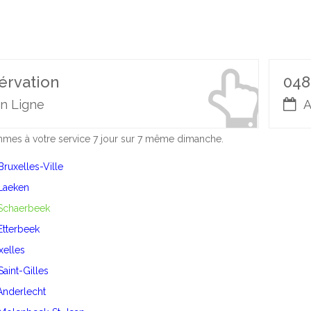
érvation
048
n Ligne
A
es à votre service 7 jour sur 7 même dimanche.
Bruxelles-Ville
 Laeken
 Schaerbeek
 Etterbeek
Ixelles
Saint-Gilles
 Anderlecht