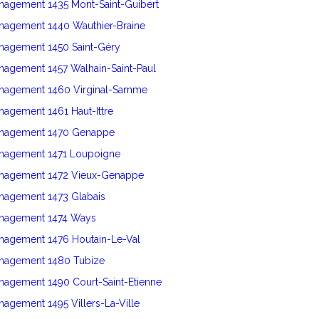
nagement 1435 Mont-Saint-Guibert
énagement 1440 Wauthier-Braine
énagement 1450 Saint-Géry
nagement 1457 Walhain-Saint-Paul
énagement 1460 Virginal-Samme
nagement 1461 Haut-Ittre
énagement 1470 Genappe
énagement 1471 Loupoigne
énagement 1472 Vieux-Genappe
énagement 1473 Glabais
énagement 1474 Ways
énagement 1476 Houtain-Le-Val
énagement 1480 Tubize
nagement 1490 Court-Saint-Etienne
nagement 1495 Villers-La-Ville