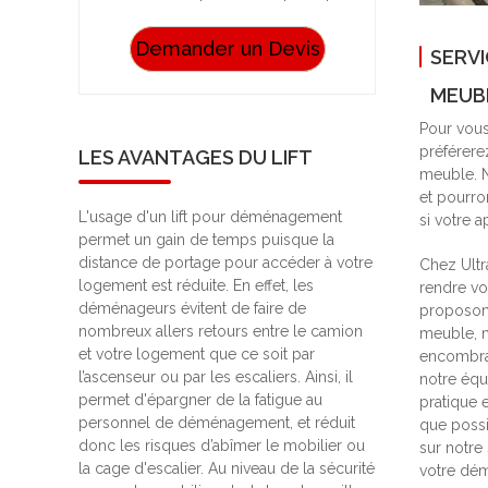
Demander un Devis
SERVI
MEUB
Pour vous
préférere
LES AVANTAGES DU LIFT
meuble. N
et pourro
L'usage d'un lift pour déménagement
si votre a
permet un gain de temps puisque la
distance de portage pour accéder à votre
Chez Ultr
logement est réduite. En effet, les
rendre v
déménageurs évitent de faire de
proposons
nombreux allers retours entre le camion
meuble, m
et votre logement que ce soit par
encombran
l’ascenseur ou par les escaliers. Ainsi, il
notre équ
permet d'épargner de la fatigue au
pratique 
personnel de déménagement, et réduit
que possi
donc les risques d’abîmer le mobilier ou
sur notre 
la cage d'escalier. Au niveau de la sécurité
votre dé