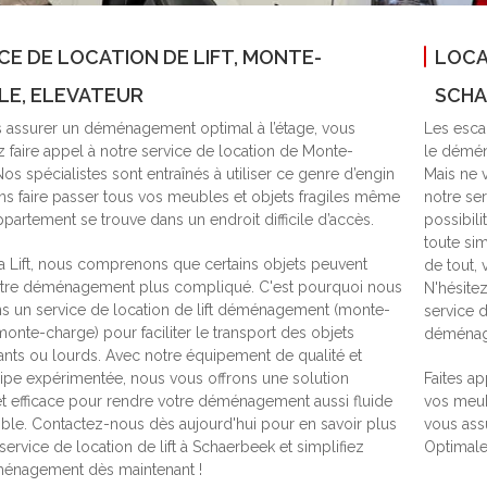
CE DE LOCATION DE LIFT, MONTE-
LOCA
LE, ELEVATEUR
SCHA
 assurer un déménagement optimal à l’étage, vous
Les escal
z faire appel à notre service de location de Monte-
le déména
os spécialistes sont entraînés à utiliser ce genre d’engin
Mais ne v
ns faire passer tous vos meubles et objets fragiles même
notre se
ppartement se trouve dans un endroit difficile d’accès.
possibil
toute si
a Lift, nous comprenons que certains objets peuvent
de tout,
otre déménagement plus compliqué. C'est pourquoi nous
N'hésite
 un service de location de lift déménagement (monte-
service 
onte-charge) pour faciliter le transport des objets
déménage
ts ou lourds. Avec notre équipement de qualité et
ipe expérimentée, nous vous offrons une solution
Faites ap
et efficace pour rendre votre déménagement aussi fluide
vos meub
ble. Contactez-nous dès aujourd'hui pour en savoir plus
vous assu
service de location de lift à Schaerbeek et simplifiez
Optimale
ménagement dès maintenant !