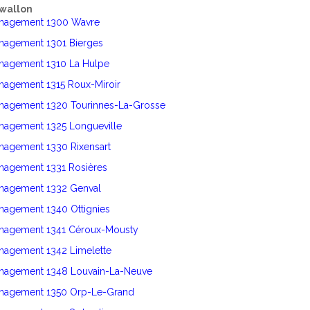
wallon
énagement 1300 Wavre
énagement 1301 Bierges
énagement 1310 La Hulpe
nagement 1315 Roux-Miroir
énagement 1320 Tourinnes-La-Grosse
énagement 1325 Longueville
nagement 1330 Rixensart
énagement 1331 Rosières
énagement 1332 Genval
nagement 1340 Ottignies
énagement 1341 Céroux-Mousty
nagement 1342 Limelette
énagement 1348 Louvain-La-Neuve
énagement 1350 Orp-Le-Grand