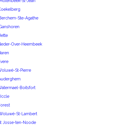
 Molenbeek-St-Jean
 Koekelberg
 Berchem-Ste-Agathe
 Ganshoren
Jette
0 Neder-Over-Heembeek
Haren
Evere
 Woluwé-St-Pierre
0 Auderghem
 Watermael-Boitsfort
 Uccle
Forest
0 Woluwé-St-Lambert
 St Josse-ten-Noode