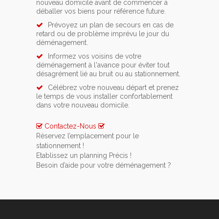
nouveau domicile avant de commencer à
déballer vos biens pour référence future.
Prévoyez un plan de secours en cas de
retard ou de problème imprévu le jour du
déménagement.
Informez vos voisins de votre
déménagement à l'avance pour éviter tout
désagrément lié au bruit ou au stationnement.
Célébrez votre nouveau départ et prenez
le temps de vous installer confortablement
dans votre nouveau domicile.
Contactez-Nous
Réservez l’emplacement pour le
stationnement !
Si vous avez opté pour un service de location
Etablissez un planning Précis !
de lift ou de monte meuble, n’oubliez pas de
Pour rendre votre déménagement le moins
Besoin d’aide pour votre déménagement ?
prévenir une semaine à l’avance la commune
stressant possible vous devez impérativement
Contactez-nous pour qu’ensemble nous
d'Thieusies.
vous y prendre au minimum 1 mois à l’avance.
puissions organiser au mieux votre
Glissez un mot à vos voisins ou votre
déménagement à Thieusies. Ainsi vous
concierge afin de les prévenir de votre
pourrez nous poser toutes les questions
déménagement. Ils vous remercieront à coup
nécessaires et nous vous donnerons toutes