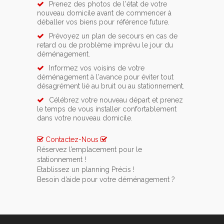
Prenez des photos de l'état de votre
nouveau domicile avant de commencer à
déballer vos biens pour référence future.
Prévoyez un plan de secours en cas de
retard ou de problème imprévu le jour du
déménagement.
Informez vos voisins de votre
déménagement à l'avance pour éviter tout
désagrément lié au bruit ou au stationnement.
Célébrez votre nouveau départ et prenez
le temps de vous installer confortablement
dans votre nouveau domicile.
Contactez-Nous
Réservez l’emplacement pour le
stationnement !
Si vous avez opté pour un service de location
Etablissez un planning Précis !
de lift ou de monte meuble, n’oubliez pas de
Pour rendre votre déménagement le moins
Besoin d’aide pour votre déménagement ?
prévenir une semaine à l’avance la commune
stressant possible vous devez impérativement
Contactez-nous pour qu’ensemble nous
d'Koekelberg.
vous y prendre au minimum 1 mois à l’avance.
puissions organiser au mieux votre
Glissez un mot à vos voisins ou votre
déménagement à Koekelberg. Ainsi vous
concierge afin de les prévenir de votre
pourrez nous poser toutes les questions