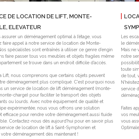
CE DE LOCATION DE LIFT, MONTE-
LOCA
LE, ELEVATEUR
SYMP
 assurer un déménagement optimal à l’étage, vous
Les escal
z faire appel à notre service de location de Monte-
le déména
os spécialistes sont entraînés à utiliser ce genre d’engin
Mais ne v
ns faire passer tous vos meubles et objets fragiles même
notre se
ppartement se trouve dans un endroit difficile d’accès.
possibil
toute si
a Lift, nous comprenons que certains objets peuvent
de tout,
otre déménagement plus compliqué. C'est pourquoi nous
N'hésite
 un service de location de lift déménagement (monte-
service 
onte-charge) pour faciliter le transport des objets
déménage
ts ou lourds. Avec notre équipement de qualité et
ipe expérimentée, nous vous offrons une solution
Faites ap
et efficace pour rendre votre déménagement aussi fluide
vos meub
ble. Contactez-nous dès aujourd'hui pour en savoir plus
vous assu
service de location de lift à Saint-Symphorien et
Optimale
z votre déménagement dès maintenant !