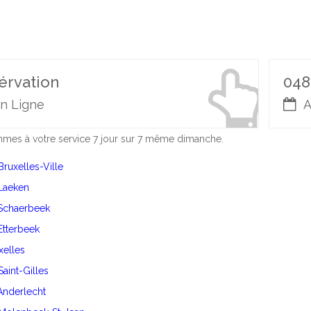
érvation
048
n Ligne
A
es à votre service 7 jour sur 7 même dimanche.
Bruxelles-Ville
 Laeken
 Schaerbeek
 Etterbeek
Ixelles
Saint-Gilles
 Anderlecht