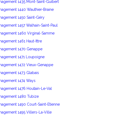
nagement 1435 Mont-Saint-Guibert
énagement 1440 Wauthier-Braine
énagement 1450 Saint-Géry
nagement 1457 Walhain-Saint-Paul
énagement 1460 Virginal-Samme
nagement 1461 Haut-Ittre
énagement 1470 Genappe
énagement 1471 Loupoigne
énagement 1472 Vieux-Genappe
énagement 1473 Glabais
énagement 1474 Ways
énagement 1476 Houtain-Le-Val
énagement 1480 Tubize
nagement 1490 Court-Saint-Etienne
nagement 1495 Villers-La-Ville