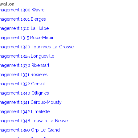
wallon
énagement 1300 Wavre
énagement 1301 Bierges
énagement 1310 La Hulpe
nagement 1315 Roux-Miroir
énagement 1320 Tourinnes-La-Grosse
énagement 1325 Longueville
nagement 1330 Rixensart
énagement 1331 Rosières
énagement 1332 Genval
nagement 1340 Ottignies
énagement 1341 Céroux-Mousty
nagement 1342 Limelette
énagement 1348 Louvain-La-Neuve
énagement 1350 Orp-Le-Grand