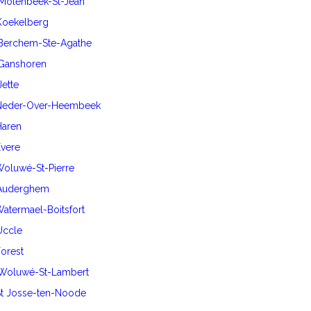
 Molenbeek-St-Jean
 Koekelberg
 Berchem-Ste-Agathe
 Ganshoren
Jette
0 Neder-Over-Heembeek
Haren
Evere
 Woluwé-St-Pierre
0 Auderghem
 Watermael-Boitsfort
 Uccle
Forest
0 Woluwé-St-Lambert
 St Josse-ten-Noode