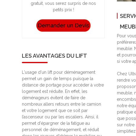
gratuit, vous serez surpris de nos
petits prix !
SERVI
Demander un Devis
MEUB
Pour vous
préférere
meuble. N
et pourro
LES AVANTAGES DU LIFT
si votre a
L'usage d'un lift pour déménagement
Chez Ultr
permet un gain de temps puisque la
rendre v
distance de portage pour accéder à votre
proposons
logement est réduite. En effet, les
meuble, m
déménageurs évitent de faire de
encombran
nombreux allers retours entre le camion
notre équ
et votre logement que ce soit par
pratique 
l’ascenseur ou par les escaliers. Ainsi, il
que possi
permet d'épargner de la fatigue au
sur notre 
personnel de déménagement, et réduit
simplifie