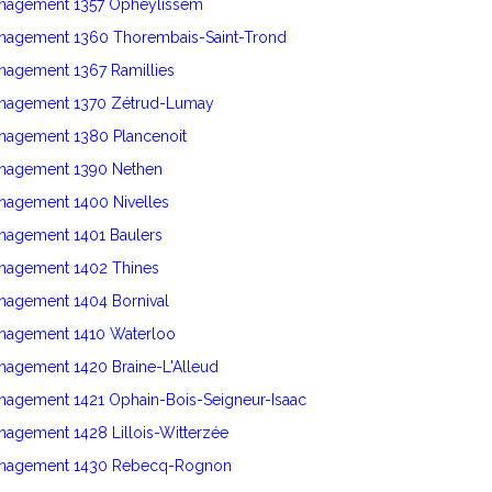
énagement 1357 Opheylissem
énagement 1360 Thorembais-Saint-Trond
nagement 1367 Ramillies
énagement 1370 Zétrud-Lumay
énagement 1380 Plancenoit
énagement 1390 Nethen
nagement 1400 Nivelles
énagement 1401 Baulers
énagement 1402 Thines
nagement 1404 Bornival
énagement 1410 Waterloo
nagement 1420 Braine-L'Alleud
nagement 1421 Ophain-Bois-Seigneur-Isaac
nagement 1428 Lillois-Witterzée
énagement 1430 Rebecq-Rognon