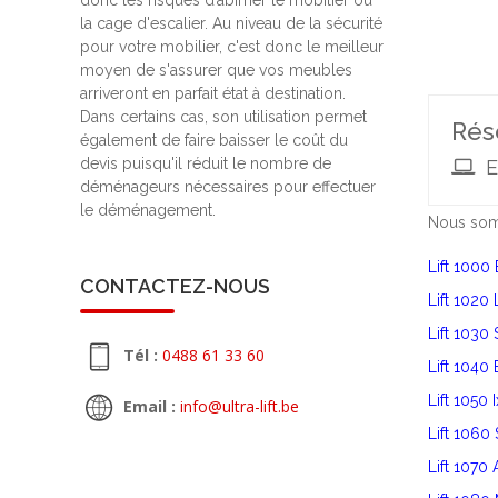
donc les risques d’abîmer le mobilier ou
la cage d'escalier. Au niveau de la sécurité
pour votre mobilier, c'est donc le meilleur
moyen de s'assurer que vos meubles
arriveront en parfait état à destination.
Dans certains cas, son utilisation permet
Rés
également de faire baisser le coût du
devis puisqu'il réduit le nombre de
E
déménageurs nécessaires pour effectuer
le déménagement.
Nous somm
Lift 1000 
CONTACTEZ-NOUS
Lift 1020
Lift 1030
Tél :
0488 61 33 60
Lift 1040
Lift 1050 
Email :
info@ultra-lift.be
Lift 1060 
Lift 1070