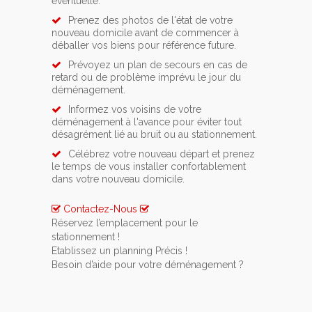
éventuelle.
Prenez des photos de l'état de votre
nouveau domicile avant de commencer à
déballer vos biens pour référence future.
Prévoyez un plan de secours en cas de
retard ou de problème imprévu le jour du
déménagement.
Informez vos voisins de votre
déménagement à l'avance pour éviter tout
désagrément lié au bruit ou au stationnement.
Célébrez votre nouveau départ et prenez
le temps de vous installer confortablement
dans votre nouveau domicile.
Contactez-Nous
Réservez l’emplacement pour le
stationnement !
Si vous avez opté pour un service de location
Etablissez un planning Précis !
de lift ou de monte meuble, n’oubliez pas de
Pour rendre votre déménagement le moins
Besoin d’aide pour votre déménagement ?
prévenir une semaine à l’avance la commune
stressant possible vous devez impérativement
Contactez-nous pour qu’ensemble nous
d'Macquenoise.
vous y prendre au minimum 1 mois à l’avance.
puissions organiser au mieux votre
Glissez un mot à vos voisins ou votre
déménagement à Macquenoise. Ainsi vous