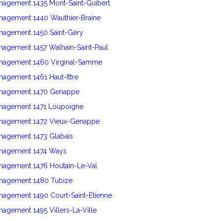
nagement 1435 Mont-Saint-Guibert
énagement 1440 Wauthier-Braine
énagement 1450 Saint-Géry
nagement 1457 Walhain-Saint-Paul
énagement 1460 Virginal-Samme
nagement 1461 Haut-Ittre
énagement 1470 Genappe
énagement 1471 Loupoigne
énagement 1472 Vieux-Genappe
énagement 1473 Glabais
énagement 1474 Ways
énagement 1476 Houtain-Le-Val
énagement 1480 Tubize
nagement 1490 Court-Saint-Etienne
nagement 1495 Villers-La-Ville