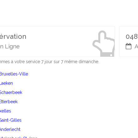
érvation
048
n Ligne
A
es à votre service 7 jour sur 7 même dimanche.
Bruxelles-Ville
 Laeken
 Schaerbeek
 Etterbeek
Ixelles
Saint-Gilles
 Anderlecht