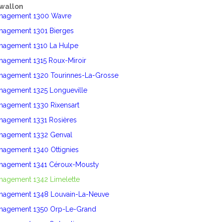
wallon
énagement 1300 Wavre
énagement 1301 Bierges
énagement 1310 La Hulpe
nagement 1315 Roux-Miroir
énagement 1320 Tourinnes-La-Grosse
énagement 1325 Longueville
nagement 1330 Rixensart
énagement 1331 Rosières
énagement 1332 Genval
nagement 1340 Ottignies
énagement 1341 Céroux-Mousty
nagement 1342 Limelette
énagement 1348 Louvain-La-Neuve
énagement 1350 Orp-Le-Grand