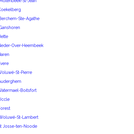
 Molenbeek-St-Jean
 Koekelberg
 Berchem-Ste-Agathe
 Ganshoren
Jette
0 Neder-Over-Heembeek
Haren
Evere
 Woluwé-St-Pierre
0 Auderghem
 Watermael-Boitsfort
 Uccle
Forest
0 Woluwé-St-Lambert
 St Josse-ten-Noode