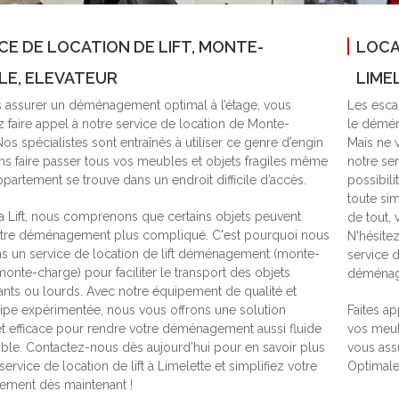
CE DE LOCATION DE LIFT, MONTE-
LOCA
LE, ELEVATEUR
LIME
 assurer un déménagement optimal à l’étage, vous
Les escal
z faire appel à notre service de location de Monte-
le déména
os spécialistes sont entraînés à utiliser ce genre d’engin
Mais ne v
ns faire passer tous vos meubles et objets fragiles même
notre se
ppartement se trouve dans un endroit difficile d’accès.
possibil
toute si
a Lift, nous comprenons que certains objets peuvent
de tout,
otre déménagement plus compliqué. C'est pourquoi nous
N'hésite
 un service de location de lift déménagement (monte-
service 
onte-charge) pour faciliter le transport des objets
déménage
ts ou lourds. Avec notre équipement de qualité et
ipe expérimentée, nous vous offrons une solution
Faites ap
et efficace pour rendre votre déménagement aussi fluide
vos meub
ble. Contactez-nous dès aujourd'hui pour en savoir plus
vous assu
service de location de lift à Limelette et simplifiez votre
Optimale
ment dès maintenant !