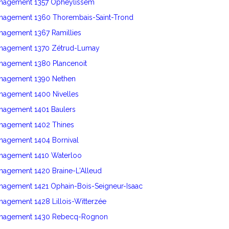
énagement 1357 Opheylissem
énagement 1360 Thorembais-Saint-Trond
nagement 1367 Ramillies
énagement 1370 Zétrud-Lumay
énagement 1380 Plancenoit
énagement 1390 Nethen
nagement 1400 Nivelles
énagement 1401 Baulers
énagement 1402 Thines
nagement 1404 Bornival
énagement 1410 Waterloo
nagement 1420 Braine-L'Alleud
nagement 1421 Ophain-Bois-Seigneur-Isaac
nagement 1428 Lillois-Witterzée
énagement 1430 Rebecq-Rognon