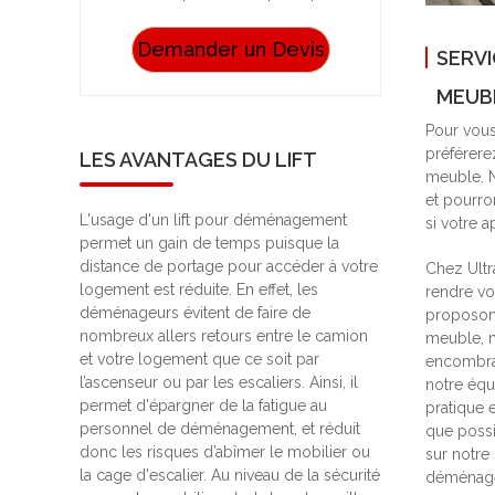
Demander un Devis
SERVI
MEUB
Pour vous
préférere
LES AVANTAGES DU LIFT
meuble. N
et pourro
L'usage d'un lift pour déménagement
si votre a
permet un gain de temps puisque la
distance de portage pour accéder à votre
Chez Ultr
logement est réduite. En effet, les
rendre v
déménageurs évitent de faire de
proposons
nombreux allers retours entre le camion
meuble, m
et votre logement que ce soit par
encombran
l’ascenseur ou par les escaliers. Ainsi, il
notre équ
permet d'épargner de la fatigue au
pratique 
personnel de déménagement, et réduit
que possi
donc les risques d’abîmer le mobilier ou
sur notre 
la cage d'escalier. Au niveau de la sécurité
déménage