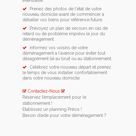
éventuelle.
Prenez des photos de l'état de votre
nouveau domicile avant de commencer à
déballer vos biens pour référence future.
Prévoyez un plan de secours en cas de
retard ou de problème imprévu le jour du
déménagement.
Informez vos voisins de votre
déménagement à l'avance pour éviter tout
désagrément lié au bruit ou au stationnement.
Célébrez votre nouveau départ et prenez
le temps de vous installer confortablement
dans votre nouveau domicile.
Contactez-Nous
Réservez l’emplacement pour le
stationnement !
Si vous avez opté pour un service de location
Etablissez un planning Précis !
de lift ou de monte meuble, n’oubliez pas de
Pour rendre votre déménagement le moins
Besoin d’aide pour votre déménagement ?
prévenir une semaine à l’avance la commune
stressant possible vous devez impérativement
Contactez-nous pour qu’ensemble nous
d'Pironchamps.
vous y prendre au minimum 1 mois à l’avance.
puissions organiser au mieux votre
Glissez un mot à vos voisins ou votre
déménagement à Pironchamps. Ainsi vous